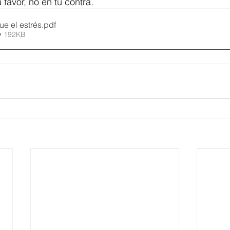
 favor, no en tu contra.
ue el estrés
.pdf
• 192KB