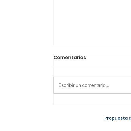
Comentarios
Escribir un comentario...
Síntomas de
Agotamiento Laboral en
Propuesta d
2025: Cómo Blindar a tu
Equipo en la Era de las 40