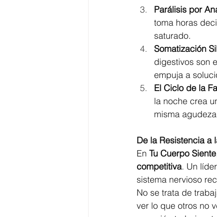
Parálisis por Aná
toma horas decid
saturado.
Somatización Si
digestivos son e
empuja a soluci
El Ciclo de la F
la noche crea u
misma agudeza m
De la Resistencia a 
En 
Tu Cuerpo Siente
competitiva
. Un líd
sistema nervioso rec
No se trata de traba
ver lo que otros no 