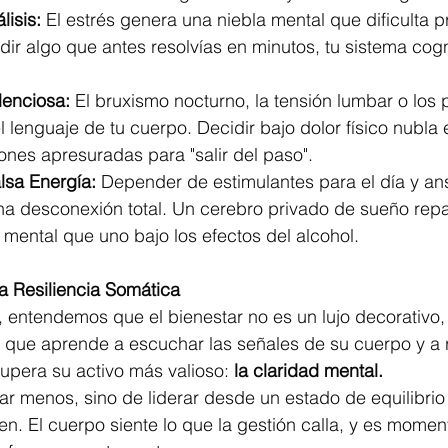
lisis:
 El estrés genera una niebla mental que dificulta pri
ir algo que antes resolvías en minutos, tu sistema cogn
lenciosa:
 El bruxismo nocturno, la tensión lumbar o los
l lenguaje de tu cuerpo. Decidir bajo dolor físico nubla el
ones apresuradas para "salir del paso".
alsa Energía:
 Depender de estimulantes para el día y ansi
na desconexión total. Un cerebro privado de sueño repar
ental que uno bajo los efectos del alcohol.
la Resiliencia Somática
, entendemos que el bienestar no es un lujo decorativo,
er que aprende a escuchar las señales de su cuerpo y a 
upera su activo más valioso: 
la claridad mental.
jar menos, sino de liderar desde un estado de equilibrio
ven. El cuerpo siente lo que la gestión calla, y es mome