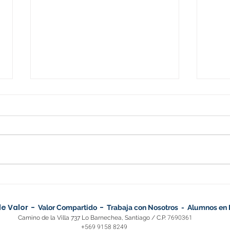
Bienestar Laboral
La 
Preventivo: Por qué los
bue
e Valor -
​ -
Líderes Exitosos no
cóm
Valor Compartido
Trabaja con Nosotros -
Alumnos en 
7690361
Camino de la Villa 737
Lo Barnechea, Santiago /
C.P.
Esperan a Diciembre
som
+569 9158 8249