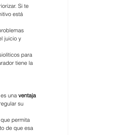
orizar. Si te 
itivo está 
 problemas 
 juicio y 
olíticos para 
ador tiene la 
 es una 
ventaja 
regular su 
 que permita 
nto de que esa 