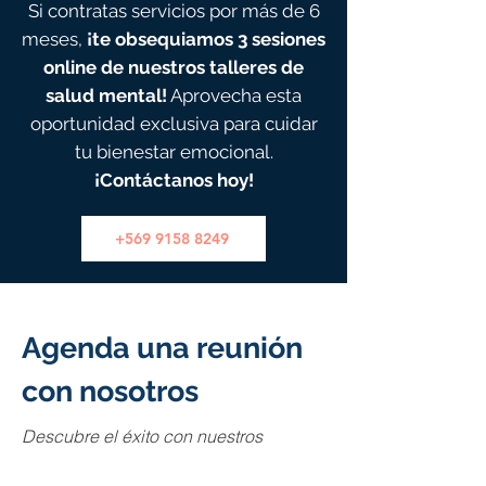
Si contratas servicios por más de 6
meses,
¡te obsequiamos 3 sesiones
online de nuestros talleres de
salud mental!
Aprovecha esta
oportunidad exclusiva para cuidar
tu bienestar emocional.
¡Contáctanos hoy
!
+569 9158 8249
Agenda una reunión
con nosotros
Descubre el éxito con nuestros
servicios. Organiza proyectos
eficientemente con cartas Gantt y